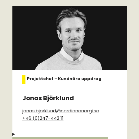
Projektchef – Kundnära uppdrag
Jonas Björklund
jonas.bjorklund@nordione
nergi.se
+46 (0)247-442 11