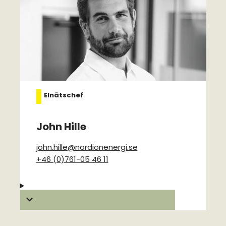
Elnätschef
John Hille
john.hille@nordionenergi.se
+46 (0)761-05 46 11