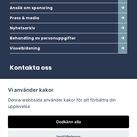
Ansök om sponsring
Press & media
Nyhetsarkiv
Behandling av personuppgifter
Visselblåsning
Kontakta oss
Adress:
Vi använder kakor
Dala Energi AB
Postadress:
Box 254, 793 26 Leksand
Denna webbsida använder kakor för att förbättra din
Kundservice:
0247-738 00
upplevelse
Epost:
info@dalaenergi.se
Chatten är stängd
Godkänn alla
Inställningar