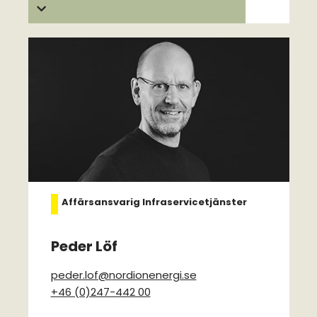
Affärsansvarig Infraservicetjänster
Peder Löf
peder.lof@nordionenergi.se
+46 (0)247-442 00