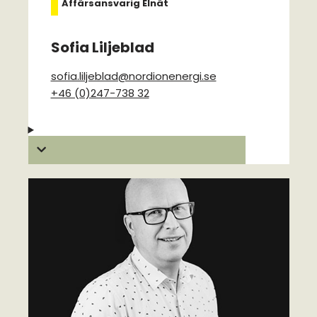
Affärsansvarig Elnät
Sofia Liljeblad
sofia.liljeblad@nordionenergi.se
+46 (0)247-738 32