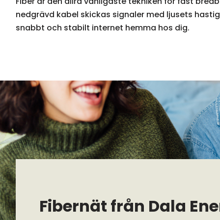
Fiber är den allra vanligaste tekniken för fast bre
nedgrävd kabel skickas signaler med ljusets hastigh
snabbt och stabilt internet hemma hos dig.
Fibernät från Dala Ene