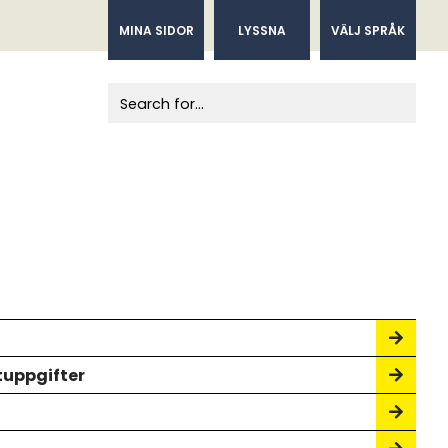
MINA SIDOR
LYSSNA
VÄLJ SPRÅK
When autocomplete results are available us
uppgifter