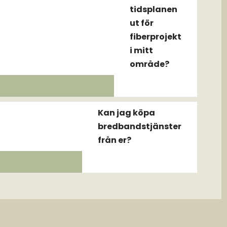
tidsplanen
ut för
fiberprojekt
i mitt
område?
Kan jag köpa
bredbandstjänster
från er?