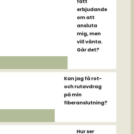
fått
erbjudande
om att
ansluta
mig, men
vill vänta.
Går det?
Kan jag få rot-
och rutavdrag
på min
fiberanslutning?
Hur ser