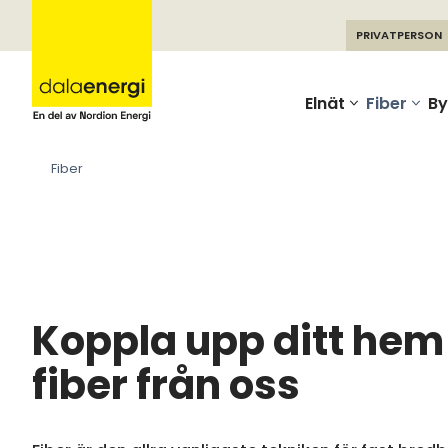
PRIVATPERSON
Skip
to
Elnät
Fiber
By
content
Fiber
Koppla upp ditt he
fiber från oss