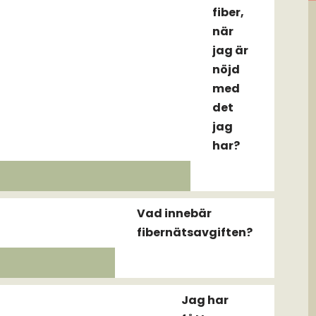
fiber,
när
jag är
nöjd
med
det
jag
har?
Vad innebär
fibernätsavgiften?
Jag har