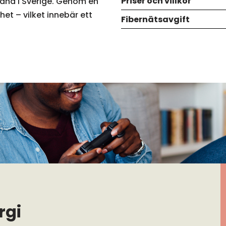
Priser och villkor
dband i Sverige. Genom en
et – vilket innebär ett
Fibernätsavgift
rgi