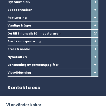
Flyttanmälan
Skadeanmälan
Fakturering
Vanliga frågor
Gå till Siljansvik för investerare
Ansök om sponsring
Press & media
Nyhetsarkiv
Behandling av personuppgifter
Visselblåsning
Kontakta oss
Adress:
Vi använder kakor