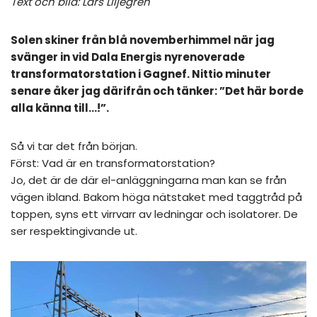
Text och bild: Lars Liljegren
Solen skiner från blå novemberhimmel när jag
svänger in vid Dala Energis nyrenoverade
transformatorstation i Gagnef. Nittio minuter
senare åker jag därifrån och tänker: ”Det här borde
alla känna till…!”.
Så vi tar det från början.
Först: Vad är en transformatorstation?
Jo, det är de där el-anläggningarna man kan se från
vägen ibland. Bakom höga nätstaket med taggtråd på
toppen, syns ett virrvarr av ledningar och isolatorer. De
ser respektingivande ut.