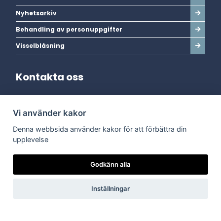
Nyhetsarkiv
Behandling av personuppgifter
Visselblåsning
Kontakta oss
Adress:
Vi använder kakor
Dala Energi AB
Postadress:
Box 254, 793 26 Leksand
Denna webbsida använder kakor för att förbättra din
Kundservice:
0247-738 00
upplevelse
Epost:
info@dalaenergi.se
Chatten är stängd
Godkänn alla
Inställningar