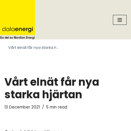
Skip
to
content
Vårt elnät får nya starka hjärtan
Vårt elnät får nya
starka hjärtan
13 December 2021
5 min read