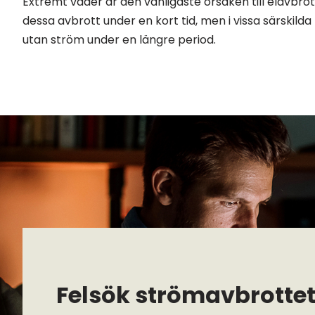
Extremt väder är den vanligaste orsaken till elavbrott
dessa avbrott under en kort tid, men i vissa särskilda 
utan ström under en längre period.
Felsök strömavbrottet