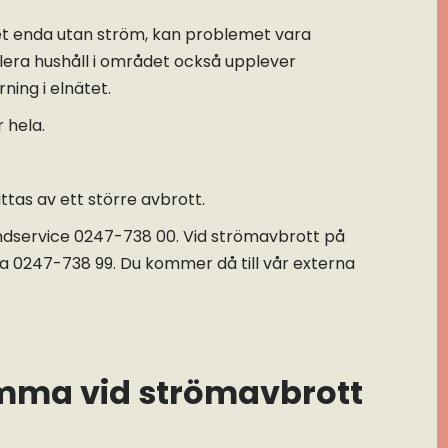
et enda utan ström, kan problemet vara
 flera hushåll i området också upplever
ning i elnätet.
 hela.
tas av ett större avbrott.
dservice 0247-738 00. Vid strömavbrott på
ga 0247-738 99. Du kommer då till vår externa
emma vid strömavbrott