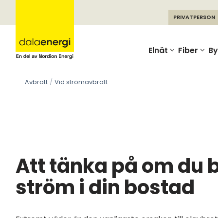
PRIVATPERSON
Skip
to
Elnät
Fiber
By
content
Avbrott
Vid strömavbrott
Att tänka på om du b
ström i din bostad