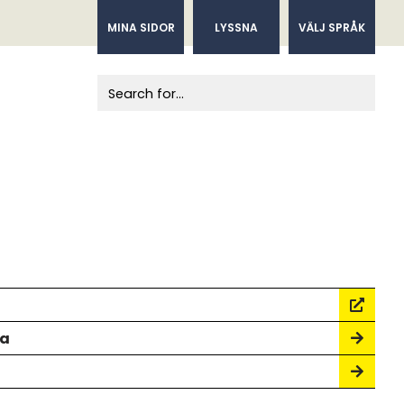
MINA SIDOR
LYSSNA
VÄLJ SPRÅK
When autocomplete results are available us
ka