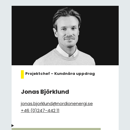
Projektchef – Kundnära uppdrag
Jonas Björklund
jonas.bjorklund@nordione
nergi.se
+46 (0)247-442 11