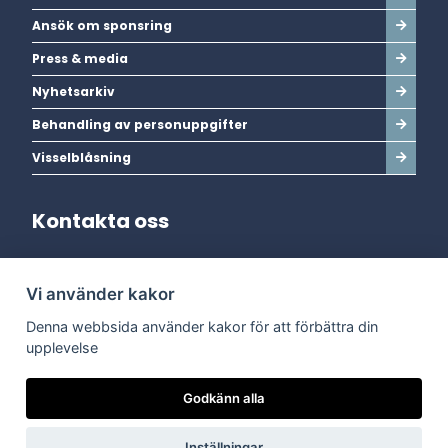
Ansök om sponsring
Press & media
Nyhetsarkiv
Behandling av personuppgifter
Visselblåsning
Kontakta oss
Adress:
Vi använder kakor
Dala Energi AB
Postadress:
Box 254, 793 26 Leksand
Denna webbsida använder kakor för att förbättra din
Kundservice:
0247-738 00
upplevelse
Epost:
info@dalaenergi.se
Chatten är stängd
Godkänn alla
Inställningar