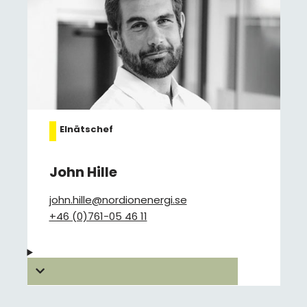
Elnätschef
John Hille
john.hille@nordionenergi.se
+46 (0)761-05 46 11