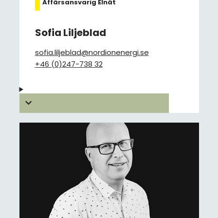
Affärsansvarig Elnät
Sofia Liljeblad
sofia.liljeblad@nordionenergi.se
+46 (0)247-738 32