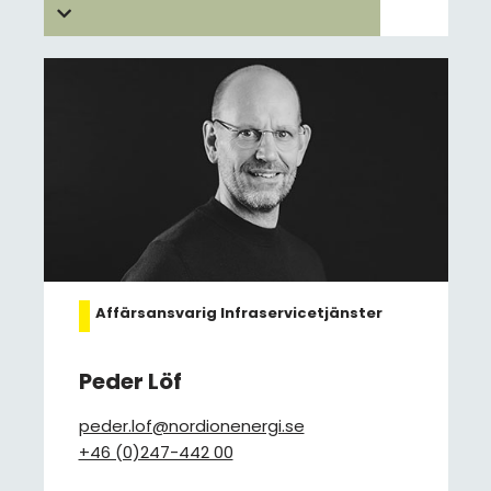
Affärsansvarig Infraservicetjänster
Peder Löf
peder.lof@nordionenergi.se
+46 (0)247-442 00