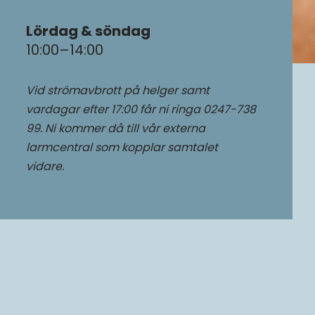
Lördag & söndag
10:00–14:00
Vid strömavbrott på helger samt
vardagar efter 17:00 får ni ringa 0247-738
99. Ni kommer då till vår externa
larmcentral som kopplar samtalet
vidare.