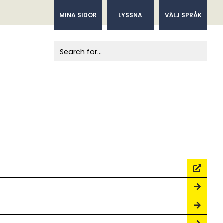
MINA SIDOR
LYSSNA
VÄLJ SPRÅK
When autocomplete results are available us