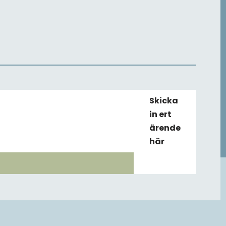
Skicka
in ert
ärende
här