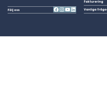
Fakturering
Vanliga frågo
Följ oss
Vi har just nu
inga
pågåe
Ring 0247-738 99 vid strömavbrott.
Vid driftstörningar arbetar vi med att åtgärda felet så sn
via epost på
info@dalaenergi.se