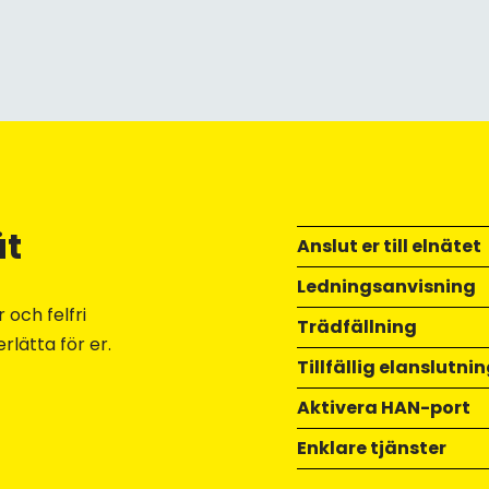
ät
Anslut er till elnätet
Ledningsanvisning
 och felfri
Trädfällning
rlätta för er.
Tillfällig elanslutni
Aktivera HAN-port
Enklare tjänster