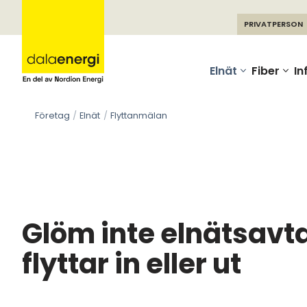
PRIVATPERSON
Skip
to
Elnät
Fiber
In
content
Företag
Elnät
Flyttanmälan
Glöm inte elnätsavta
flyttar in eller ut