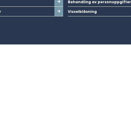
Behandling av personuppgifter
r
Visselblåsning
nde störningar i elnätet.
abbt som möjligt. Har du viktig information som kan hjälpa