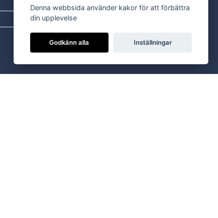
Postadress:
Box 254, 793 26 Leksand
Denna webbsida använder kakor för att förbättra
Kundservice:
0247-738 00
din upplevelse
Epost:
info@dalaenergi.se
Godkänn alla
Inställningar
 oss att hitta och åtgärda felet ber vi dig kontakta oss