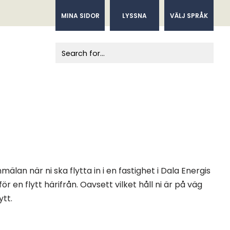
MINA SIDOR
LYSSNA
VÄLJ SPRÅK
When autocomplete results are available us
mälan när ni ska flytta in i en fastighet i Dala Energis
för en flytt härifrån. Oavsett vilket håll ni är på väg
ytt.