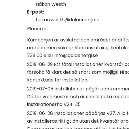
Håkan Westh
E-post:
hakan.westh@dalaenergi.se
Planerad
Kampanjen är avslutad och området är driftsa
område men saknar fiberanslutning, kontakt
738 00 eller info@dalaenergi.se
2019-08-29 Ett fåtal installationer kvarstår 
försöka få klart det så snart som möjligt. Ni
kontaktade för installation.
2019-07-05 Installationer pågår och kommer f
Då tar vi semester och är sen tillbaka med
installationerna V34-35.
2019-06-28 Installationer påbörjas V27. Alla f
av installeras riktigt än utan det kvarstår arbe
Dom som är möjliga kommer att bli tidsbokad