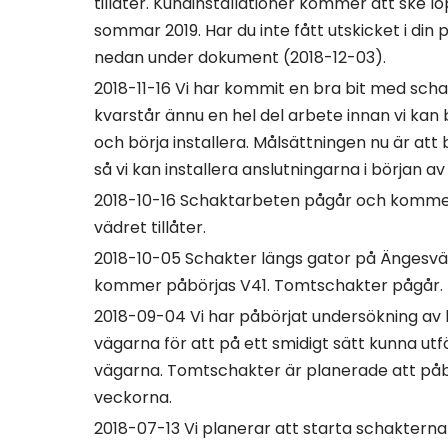
tillåter. Kundinstallationer kommer att ske 
sommar 2019. Har du inte fått utskicket i din 
nedan under dokument (2018-12-03).
2018-11-16 Vi har kommit en bra bit med sch
kvarstår ännu en hel del arbete innan vi kan 
och börja installera. Målsättningen nu är att b
så vi kan installera anslutningarna i början av
2018-10-16 Schaktarbeten pågår och kommer
vädret tillåter.
2018-10-05 Schakter längs gator på Ängesv
kommer påbörjas V41. Tomtschakter pågår.
2018-09-04 Vi har påbörjat undersökning av b
vägarna för att på ett smidigt sätt kunna ut
vägarna. Tomtschakter är planerade att på
veckorna.
2018-07-13 Vi planerar att starta schakterna 