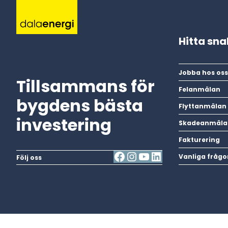
Hitta sn
Jobba hos oss
Tillsammans för
Felanmälan
bygdens bästa
Flyttanmälan
investering
Skadeanmäla
Fakturering
Vanliga frågo
Följ oss