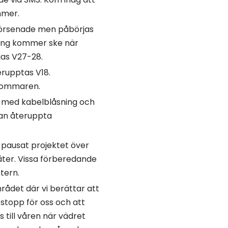
mmer.
försenade men påbörjas
lning kommer ske när
jas V27-28.
rupptas V18.
/sommaren.
r med kabelblåsning och
kan återuppta
 pausat projektet över
åter. Vissa förberedande
tern.
mrådet där vi berättar att
r stopp för oss och att
till våren när vädret