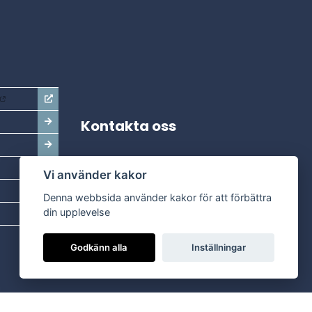
Kontakta oss
Adress:
Vi använder kakor
Dala Energi AB
Postadress:
Box 254, 793 26 Leksand
Denna webbsida använder kakor för att förbättra
Kundservice:
0247-738 00
din upplevelse
Epost:
info@dalaenergi.se
Godkänn alla
Inställningar