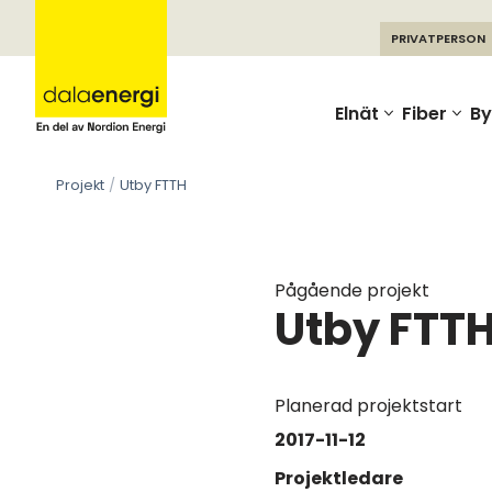
PRIVATPERSON
Skip
to
Elnät
Fiber
By
content
Projekt
Utby FTTH
Pågående projekt
Utby FTT
Planerad projektstart
2017-11-12
Projektledare