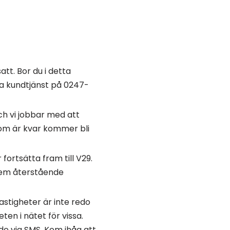
tt. Bor du i detta
a kundtjänst på 0247-
och vi jobbar med att
 som är kvar kommer bli
ortsätta fram till V29.
 dem återstående
astigheter är inte redo
ten i nätet för vissa.
e via SMS. Kom ihåg att