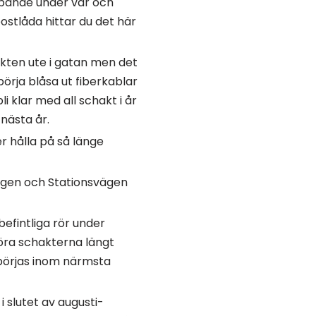
löpande under vår och
postlåda hittar du det här
akten ute i gatan men det
börja blåsa ut fiberkablar
li klar med all schakt i år
 nästa år.
 hålla på så länge
ägen och Stationsvägen
efintliga rör under
föra schakterna längt
börjas inom närmsta
i slutet av augusti-