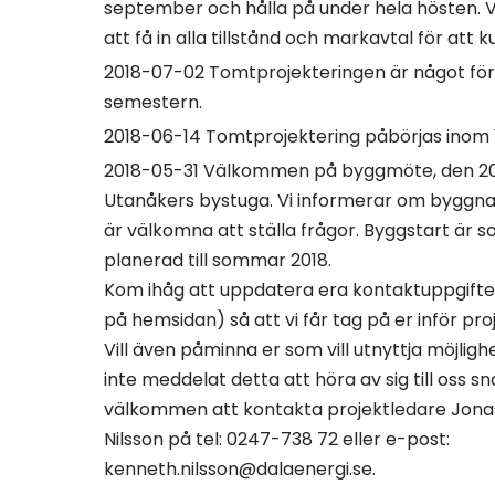
september och hålla på under hela hösten. V
att få in alla tillstånd och markavtal för att 
2018-07-02 Tomtprojekteringen är något för
semestern.
2018-06-14 Tomtprojektering påbörjas inom 
2018-05-31 Välkommen på byggmöte, den 2018
Utanåkers bystuga. Vi informerar om byggnat
är välkomna att ställa frågor. Byggstart är s
planerad till sommar 2018.
Kom ihåg att uppdatera era kontaktuppgifter
på hemsidan) så att vi får tag på er inför proj
Vill även påminna er som vill utnyttja möjligh
inte meddelat detta att höra av sig till oss sn
välkommen att kontakta projektledare Jonas
Nilsson på tel: 0247-738 72 eller e-post:
kenneth.nilsson@dalaenergi.se.