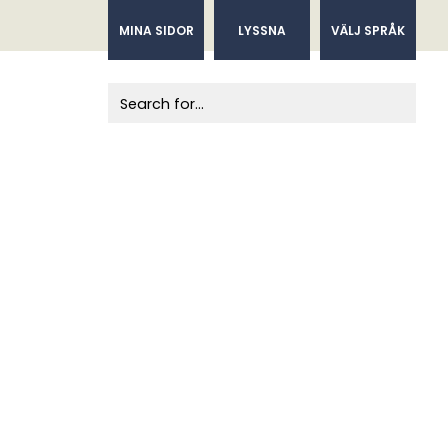
MINA SIDOR
LYSSNA
VÄLJ SPRÅK
When autocomplete results are available us