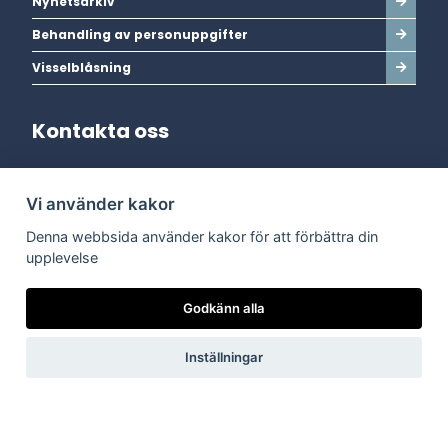
Nyhetsarkiv
Behandling av personuppgifter
Visselblåsning
Kontakta oss
Adress:
Vi använder kakor
Dala Energi AB
Postadress:
Box 254, 793 26 Leksand
Denna webbsida använder kakor för att förbättra din
Kundservice:
0247-738 00
upplevelse
Epost:
info@dalaenergi.se
Chatten är stängd
Godkänn alla
Inställningar