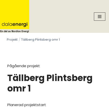
Skip
to
content
Projekt
Tällberg Plintsberg omr 1
Pågående projekt
Tällberg Plintsberg
omr 1
Planerad projektstart