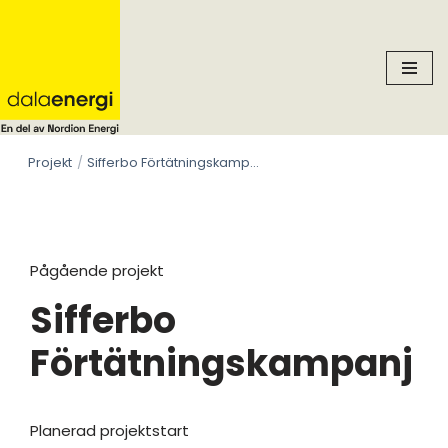
Skip
to
content
Projekt
Sifferbo Förtätningskampanj
Pågående projekt
Sifferbo
Förtätningskampanj
Planerad projektstart