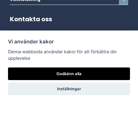
Kontakta oss
Adress:
Vi använder kakor
Dala Energi AB
Postadress:
Box 254, 793 26 Leksand
Denna webbsida använder kakor för att förbättra din
Kundservice:
0247-738 00
upplevelse
Epost:
info@dalaenergi.se
Chatten är stängd
Godkänn alla
Inställningar