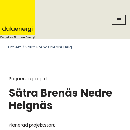
Skip
to
content
Projekt
Sätra Brenäs Nedre Helgnäs
Pågående projekt
Sätra Brenäs Nedre
Helgnäs
Planerad projektstart