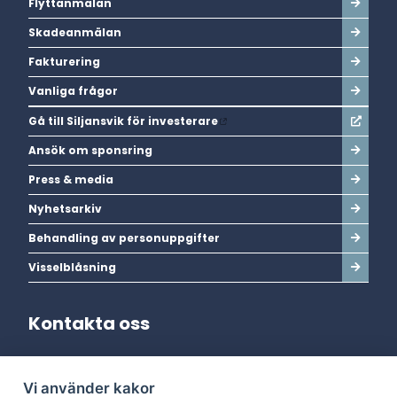
Flyttanmälan
Skadeanmälan
Fakturering
Vanliga frågor
Gå till Siljansvik för investerare
Ansök om sponsring
Press & media
Nyhetsarkiv
Behandling av personuppgifter
Visselblåsning
Kontakta oss
Adress:
Vi använder kakor