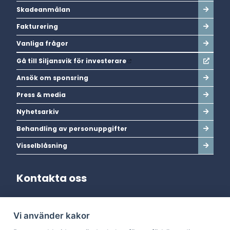
Skadeanmälan
Fakturering
Vanliga frågor
Gå till Siljansvik för investerare
Ansök om sponsring
Press & media
Nyhetsarkiv
Behandling av personuppgifter
Visselblåsning
Kontakta oss
Adress:
Vi använder kakor
Dala Energi AB
Postadress:
Box 254, 793 26 Leksand