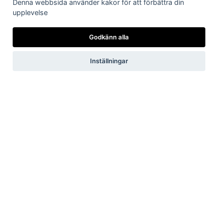
Denna webbsida använder kakor för att förbättra din
Kundservice:
0247-738 00
upplevelse
Epost:
info@dalaenergi.se
Chatten är stängd
Godkänn alla
Inställningar
Vi har just nu
1
pågående
störningar i elnätet.
171 kunder påverkas.