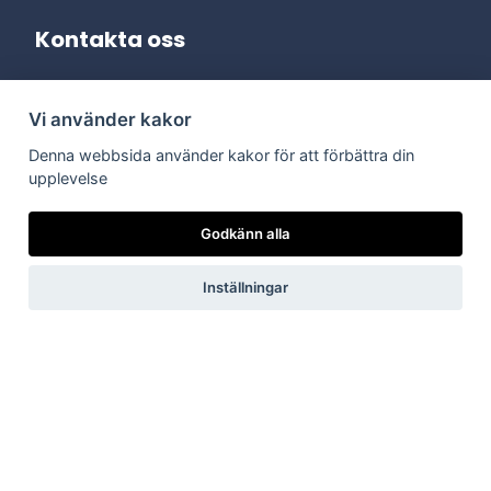
Kontakta oss
Adress:
Vi använder kakor
Dala Energi AB
Postadress:
Box 254, 793 26 Leksand
Denna webbsida använder kakor för att förbättra din
Kundservice:
0247-738 00
upplevelse
Epost:
info@dalaenergi.se
Chatten är stängd
Godkänn alla
Inställningar