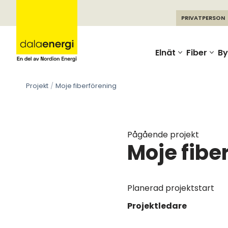
PRIVATPERSON
Skip
to
Elnät
Fiber
By
content
Projekt
Moje fiberförening
Pågående projekt
Moje fibe
Planerad projektstart
Projektledare