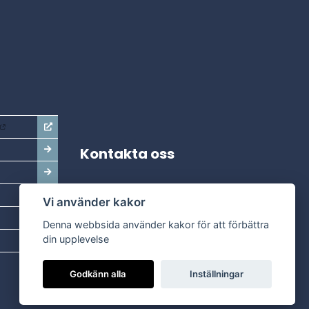
Kontakta oss
Adress:
Vi använder kakor
Dala Energi AB
Postadress:
Box 254, 793 26 Leksand
Denna webbsida använder kakor för att förbättra
Kundservice:
0247-738 00
din upplevelse
Epost:
info@dalaenergi.se
Godkänn alla
Inställningar