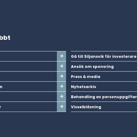
abbt
Gå till Siljansvik för investerare
Ansök om sponsring
Press & media
n
Nyhetsarkiv
Behandling av personuppgifter
r
Visselblåsning