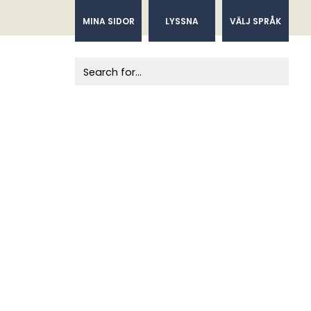
MINA SIDOR
LYSSNA
VÄLJ SPRÅK
When autocomplete results are available us