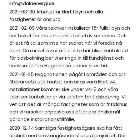
info@dalaenergi.se
2021-03-30 Arbetet är klart i byn och alla
fastigheter är ansluta.
2021-02-09 Våra tekniker installerar för fullt i byn och
har bokat tid med majoriteten utav kunderna. Det
är ett få tal som inte har svarat när vi försökt nå
dem. Om ni vet av er att ni inte har blivit kontaktad
för tidsbokning ber vi er ringa in till kundtjänst och
hänvisa till Tim Hagman så ordnar vi en tid.
2021-01-25 Byggnationen pågår i området och allt
fiberarbete ute i nätet berkänas vara klart v4.
Installationer kommer ske under v4-5 och våra
tekniker kontaktar er via telefon för tidsbokning. Vi
vet att det är många fastigheter som är fritidshus
och vi försöker anpassa oss efter era önskemål
gällande installationstillfälle.
2020-12-14 Samtliga fastighetsägare ska ha fått
utskick med brev angående status i projektet. Där