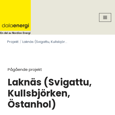
Skip
to
content
Projekt
Laknäs (Svigattu, Kullsbjörken, Östanhol)
Pågående projekt
Laknäs (Svigattu,
Kullsbjörken,
Östanhol)