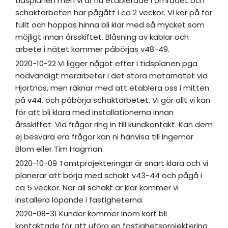
tidsplanen men vi är nu etablerade i området och
schaktarbeten har pågått i ca 2 veckor. Vi kör på för
fullt och hoppas hinna bli klar med så mycket som
möjligt innan årsskiftet. Blåsning av kablar och
arbete i nätet kommer påbörjas v48-49.
2020-10-22 Vi ligger något efter i tidsplanen pga
nödvändigt merarbeter i det stora matarnätet vid
Hjortnäs, men räknar med att etablera oss i mitten
på v44. och påbörja schaktarbetet. Vi gör allt vi kan
för att bli klara med installationerna innan
årsskiftet. Vid frågor ring in till kundkontakt. Kan dem
ej besvara era frågor kan ni hänvisa till Ingemar
Blom eller Tim Hagman.
2020-10-09 Tomtprojekteringar är snart klara och vi
planerar att börja med schakt v43-44 och pågå i
ca 5 veckor. När all schakt är klar kommer vi
installera löpande i fastigheterna.
2020-08-31 Kunder kommer inom kort bli
kontaktade för att uföra en fastighetsprojektering