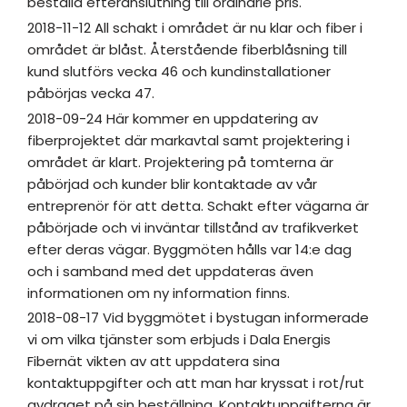
beställa efteranslutning till ordinarie pris.
2018-11-12 All schakt i området är nu klar och fiber i
området är blåst. Återstående fiberblåsning till
kund slutförs vecka 46 och kundinstallationer
påbörjas vecka 47.
2018-09-24 Här kommer en uppdatering av
fiberprojektet där markavtal samt projektering i
området är klart. Projektering på tomterna är
påbörjad och kunder blir kontaktade av vår
entreprenör för att detta. Schakt efter vägarna är
påbörjade och vi inväntar tillstånd av trafikverket
efter deras vägar. Byggmöten hålls var 14:e dag
och i samband med det uppdateras även
informationen om ny information finns.
2018-08-17 Vid byggmötet i bystugan informerade
vi om vilka tjänster som erbjuds i Dala Energis
Fibernät vikten av att uppdatera sina
kontaktuppgifter och att man har kryssat i rot/rut
avdraget på sin beställning. Kontaktuppgifterna är