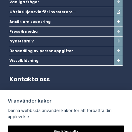
Vanliga frågor
Gå till Siljansvik för investerare
Ansök om sponsring
Press & media
Nyhetsarkiv
Behandling av personuppgifter
Visselblåsning
Kontakta oss
Adress:
Vi använder kakor
Dala Energi AB
Postadress:
Box 254, 793 26 Leksand
Denna webbsida använder kakor för att förbättra din
Kundservice:
0247-738 00
upplevelse
Epost:
info@dalaenergi.se
Chatten är stängd
Godkänn alla