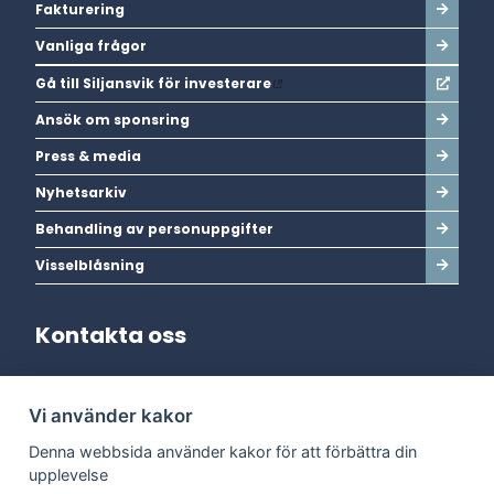
Fakturering
Vanliga frågor
Gå till Siljansvik för investerare
Ansök om sponsring
Press & media
Nyhetsarkiv
Behandling av personuppgifter
Visselblåsning
Kontakta oss
Adress:
Vi använder kakor
Dala Energi AB
Postadress:
Box 254, 793 26 Leksand
Denna webbsida använder kakor för att förbättra din
Kundservice:
0247-738 00
upplevelse
Epost:
info@dalaenergi.se