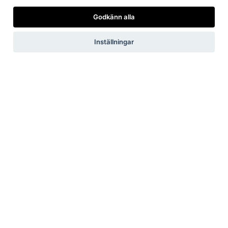
Chatten är stängd
Godkänn alla
Inställningar
Vi har just nu
inga
pågående
störningar i elnätet.
Ring 0247-738 99 vid strömavbrott.
Vid driftstörningar arbetar vi med att åtgärda felet så
snabbt som möjligt. Har du viktig information som kan