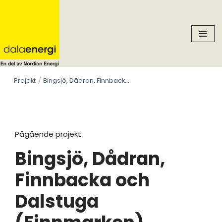
Skip
to
content
Projekt
Bingsjö, Dådran, Finnbacka och Dalstuga (Finnmarken)
Pågående projekt
Bingsjö, Dådran,
Finnbacka och
Dalstuga