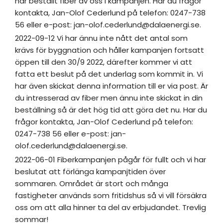
har beställt fiber av oss i kampanjen. Har du frågor
kontakta, Jan-Olof Cederlund på telefon: 0247-738
56 eller e-post: jan-olof.cederlund@dalaenergi.se.
2022-09-12 Vi har ännu inte nått det antal som
krävs för byggnation och håller kampanjen fortsatt
öppen till den 30/9 2022, därefter kommer vi att
fatta ett beslut på det underlag som kommit in. Vi
har även skickat denna information till er via post. Är
du intresserad av fiber men ännu inte skickat in din
beställning så är det hög tid att göra det nu. Har du
frågor kontakta, Jan-Olof Cederlund på telefon:
0247-738 56 eller e-post: jan-
olof.cederlund@dalaenergi.se.
2022-06-01 Fiberkampanjen pågår för fullt och vi har
beslutat att förlänga kampanjtiden över
sommaren. Området är stort och många
fastigheter används som fritidshus så vi vill försäkra
oss om att alla hinner ta del av erbjudandet. Trevlig
sommar!