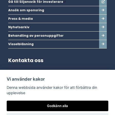
Gå till Siljansvik för investerare
Ansök om sponsring
Press & media
Nyhetsarkiv
Behandling av personuppgifter
Visselblåsning
Kontakta oss
Adress:
Vi använder kakor
Dala Energi AB
Postadress:
Box 254, 793 26 Leksand
Denna webbsida använder kakor för att förbättra din
Kundservice:
0247-738 00
upplevelse
Epost:
info@dalaenergi.se
Chatten är stängd
Godkänn alla