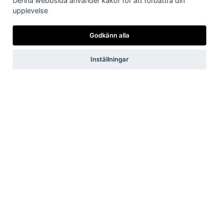
Denna webbsida använder kakor för att förbättra din
Kundservice:
0247-738 00
upplevelse
Epost:
info@dalaenergi.se
Chatten är stängd
Godkänn alla
Inställningar
Vi har just nu
inga
pågående
störningar i elnätet.
Ring 0247-738 99 vid strömavbrott.
Vid driftstörningar arbetar vi med att åtgärda felet så