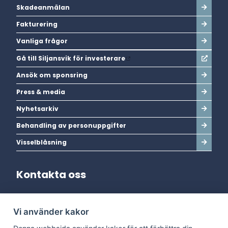
Skadeanmälan
Fakturering
Vanliga frågor
Gå till Siljansvik för investerare
Ansök om sponsring
Press & media
Nyhetsarkiv
Behandling av personuppgifter
Visselblåsning
Kontakta oss
Adress:
Vi använder kakor
Dala Energi AB
Postadress:
Box 254, 793 26 Leksand