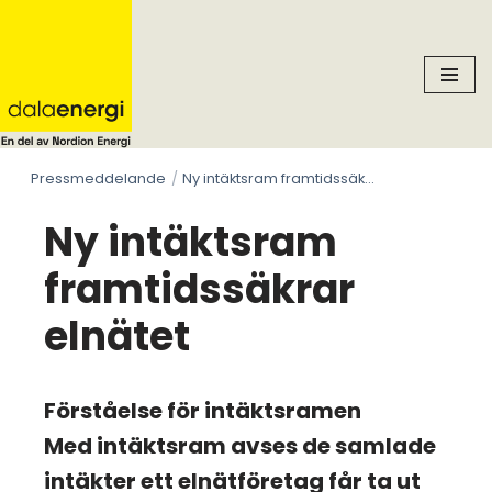
Skip
to
content
Pressmeddelande
Ny intäktsram framtidssäkrar elnätet
Ny intäktsram
framtidssäkrar
elnätet
Förståelse för intäktsramen
Med intäktsram avses de samlade
intäkter ett elnätföretag får ta ut