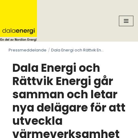
Skip
to
content
Pressmeddelande
Dala Energi och Rättvik Energi går samman och letar nya delägare för att utveckla värmeverksamheten i Dalarna
Dala Energi och
Rättvik Energi går
samman och letar
nya delägare för att
utveckla
värmeverksamhet