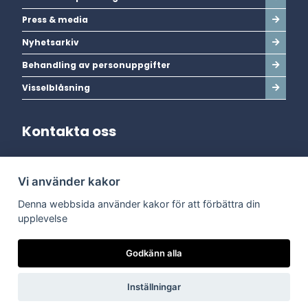
Press & media
Nyhetsarkiv
Behandling av personuppgifter
Visselblåsning
Kontakta oss
Adress:
Vi använder kakor
Dala Energi AB
Postadress:
Box 254, 793 26 Leksand
Denna webbsida använder kakor för att förbättra din
Kundservice:
0247-738 00
upplevelse
Epost:
info@dalaenergi.se
Chatten är stängd
Godkänn alla
Inställningar