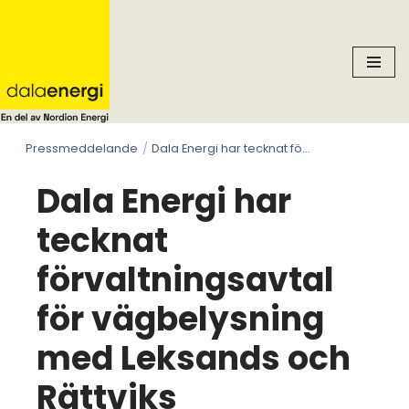
Skip
to
content
Pressmeddelande
Dala Energi har tecknat förvaltningsavtal för vägbelysning med Leksands och Rättviks kommuner
Dala Energi har
tecknat
förvaltningsavtal
för vägbelysning
med Leksands och
Rättviks