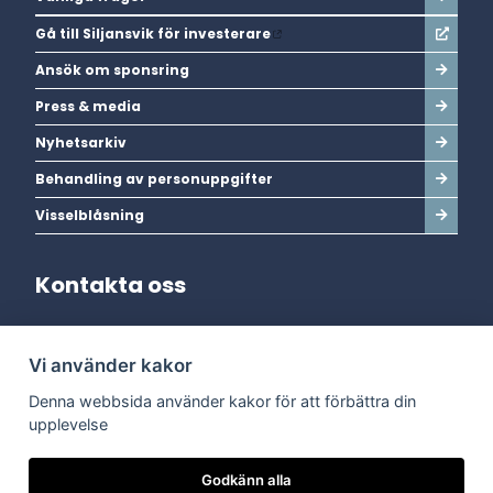
Gå till Siljansvik för investerare
Ansök om sponsring
Press & media
Nyhetsarkiv
Behandling av personuppgifter
Visselblåsning
Kontakta oss
Adress:
Vi använder kakor
Dala Energi AB
Postadress:
Box 254, 793 26 Leksand
Denna webbsida använder kakor för att förbättra din
Kundservice:
0247-738 00
upplevelse
Epost:
info@dalaenergi.se
Chatten är stängd
Godkänn alla