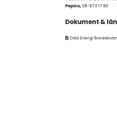
Pepins,
08-673 17 90
Dokument & län
Dala Energi årsredovisn