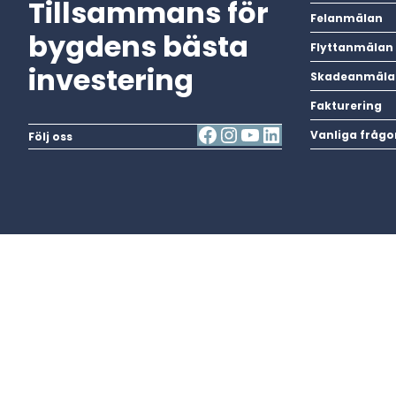
Tillsammans för
Felanmälan
bygdens bästa
Flyttanmälan
investering
Skadeanmäla
Fakturering
Vanliga frågo
Följ oss
Vi har just nu
inga
pågåe
Ring 0247-738 99 vid strömavbrott.