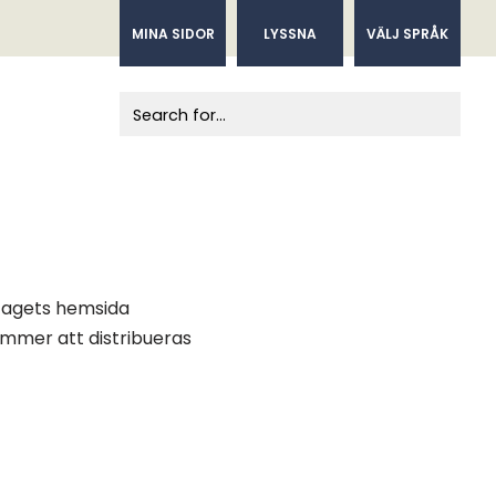
MINA SIDOR
LYSSNA
VÄLJ SPRÅK
When autocomplete results are available us
etagets hemsida
ommer att distribueras