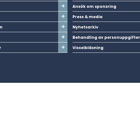
Ansök om sponsring
Press & media
n
Nyhetsarkiv
Behandling av personuppgifter
r
Visselblåsning
nde störningar i elnätet.