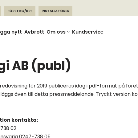
FÖRETAG/BRF
INSTALLATÖRER
gga nytt
Avbrott
Om oss
Kundservice
gi AB (publ)
sredovisning för 2019 publiceras idag i pdf-format på för
läggs även till detta pressmeddelande. Tryckt version k
ation kontakta:
738 02
nsvarig 0247-738 05