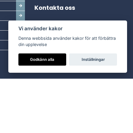
Kontakta oss
Adress:
Vi använder kakor
Dala Energi AB
Postadress:
Box 254, 793 26 Leksand
Denna webbsida använder kakor för att förbättra
Kundservice:
0247-738 00
din upplevelse
Epost:
info@dalaenergi.se
Godkänn alla
Inställningar