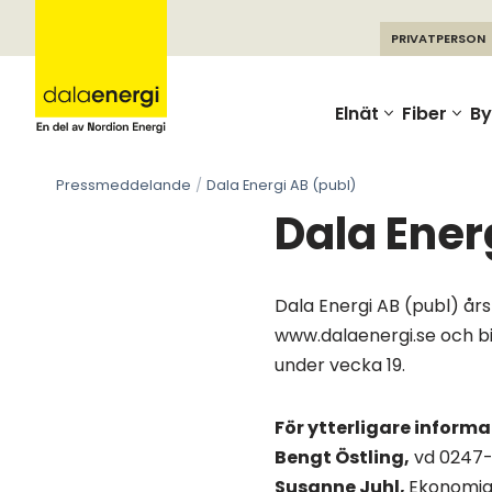
PRIVATPERSON
Skip
to
Elnät
Fiber
By
content
Pressmeddelande
Dala Energi AB (publ)
Dala Ener
Dala Energi AB (publ) år
www.dalaenergi.se och bi
under vecka 19.
För ytterligare inform
Bengt Östling,
vd 0247-
Susanne Juhl,
Ekonomia