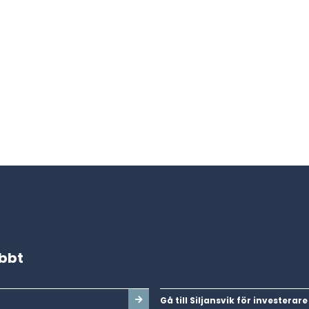
abbt
Gå till Siljansvik för investerare