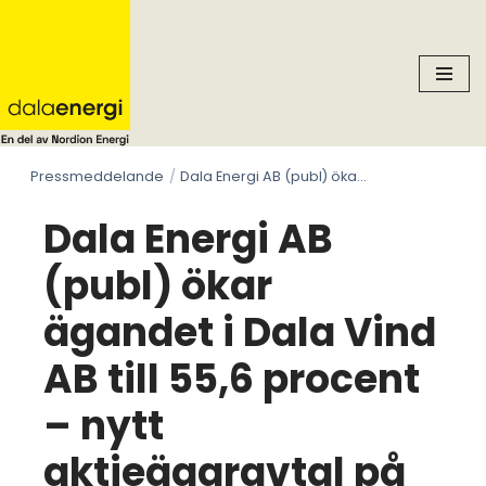
Skip
to
content
Pressmeddelande
Dala Energi AB (publ) ökar ägandet i Dala Vind AB till 55,6 procent – nytt aktieägaravtal på plats
Dala Energi AB
(publ) ökar
ägandet i Dala Vind
AB till 55,6 procent
– nytt
aktieägaravtal på