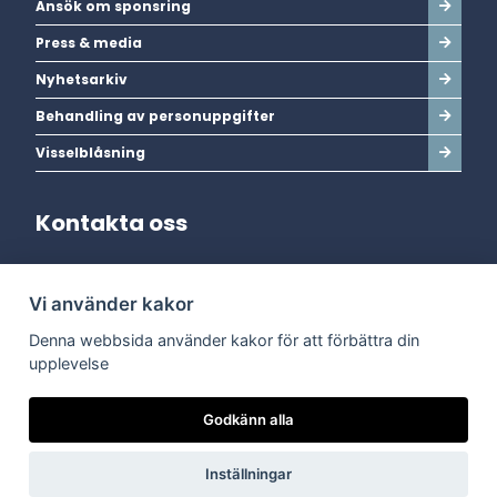
Ansök om sponsring
Press & media
Nyhetsarkiv
Behandling av personuppgifter
Visselblåsning
Kontakta oss
Adress:
Vi använder kakor
Dala Energi AB
Postadress:
Box 254, 793 26 Leksand
Denna webbsida använder kakor för att förbättra din
Kundservice:
0247-738 00
upplevelse
Epost:
info@dalaenergi.se
Chatten är stängd
Godkänn alla
Inställningar