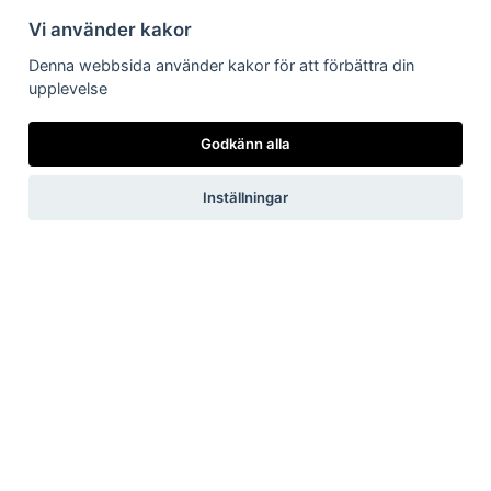
Adress:
Vi använder kakor
Dala Energi AB
Postadress:
Box 254, 793 26 Leksand
Denna webbsida använder kakor för att förbättra din
Kundservice:
0247-738 00
upplevelse
Epost:
info@dalaenergi.se
Chatten är stängd
Godkänn alla
Inställningar
Vi har just nu
inga
pågående
störningar i elnätet.