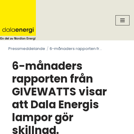
Skip
to
content
Pressmeddelande
6-månaders rapporten från GIVEWATTS visar att Dala Energis lampor gör skillnad.
6-månaders
rapporten från
GIVEWATTS visar
att Dala Energis
lampor gör
skillnad.