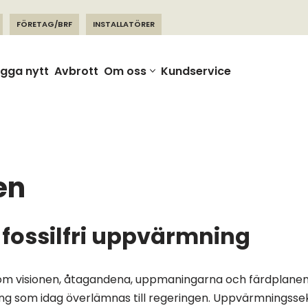
FÖRETAG/BRF
INSTALLATÖRER
gga nytt
Avbrott
Om oss
Kundservice
en
 fossilfri uppvärmning
kom visionen, åtagandena, uppmaningarna och färdplanens 
ing som idag överlämnas till regeringen. Uppvärmningsse