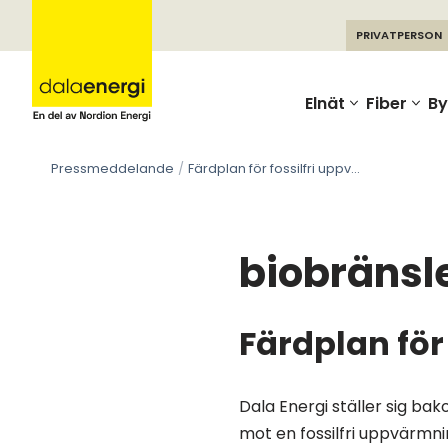
PRIVATPERSON
Skip
to
Elnät
Fiber
By
content
Pressmeddelande
Färdplan för fossilfri uppvärmning
biobränsl
Färdplan för
Dala Energi ställer sig ba
mot en fossilfri uppvärmn