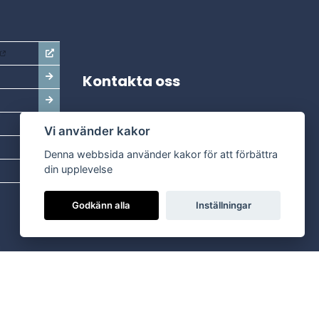
Kontakta oss
Adress:
Vi använder kakor
Dala Energi AB
Postadress:
Box 254, 793 26 Leksand
Denna webbsida använder kakor för att förbättra
Kundservice:
0247-738 00
din upplevelse
Epost:
info@dalaenergi.se
Godkänn alla
Inställningar