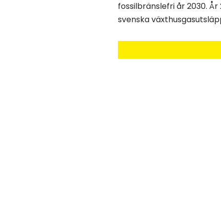
fossilbränslefri år 2030. Å
svenska växthusgasutsläpp