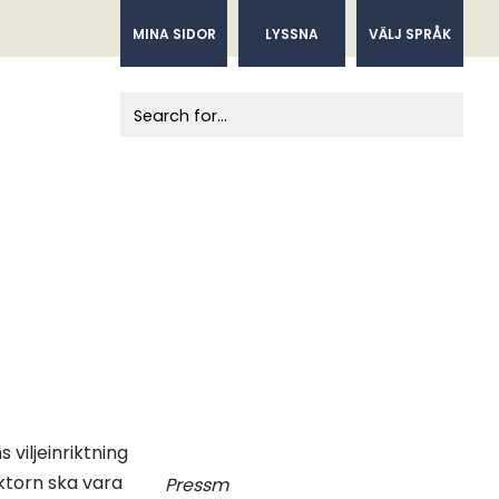
MINA SIDOR
LYSSNA
VÄLJ SPRÅK
When autocomplete results are available us
viljeinriktning
ktorn ska vara
Pressm